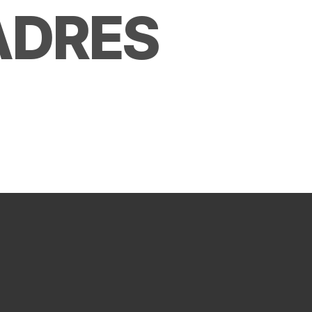
 ADRES
LAR.PL
, pow.