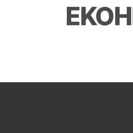
EKOHI
KLIKN
EKO Hil