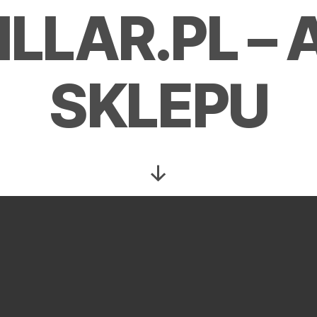
LLAR.PL –
SKLEPU
Przewiń
w
dół
IJ ABY WEJŚĆ DO NASZEGO SKLEPU EKOHIL
lar to rodzinna manufaktura w miejscowości Tuczki